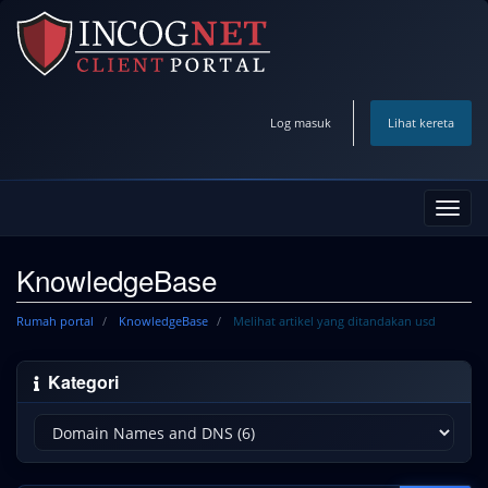
Log masuk
Lihat kereta
Togol
navig
KnowledgeBase
Rumah portal
KnowledgeBase
Melihat artikel yang ditandakan usd
Kategori