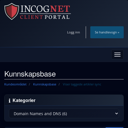
Logg inn
Se handlevogn »
Bytt
navig
Kunnskapsbase
Kundeområdet
Kunnskapsbase
Viser taggede artikler sync
Kategorier