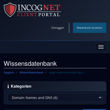
Einloggen
Warenkorb ansehen
Navig
ein-/
Wissensdatenbank
Support
Wissensdatenbank
zeige markierte Artikel sync
Kategorien