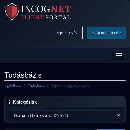
Bejelentkezés
Kosár megtekintése
Váltá
a
navig
Tudásbázis
Ügyfélkapu
Tudásbázis
Bejelölt bejegyzések sync
Kategóriák