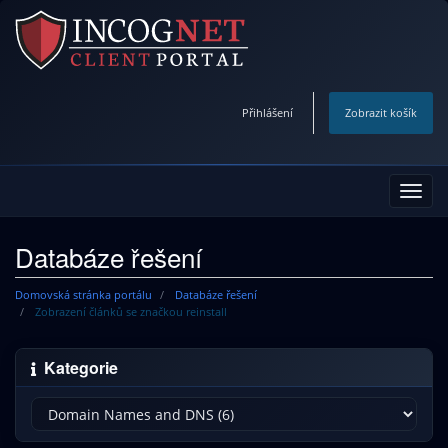
Přihlášení
Zobrazit košík
Přep
navig
Databáze řešení
Domovská stránka portálu
Databáze řešení
Zobrazení článků se značkou reinstall
Kategorie