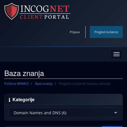
Prijava
Pregled košarice
Preba
navig
Baza znanja
Početna WHMCS
Baza znanja
Pregled označenih članaka reinstall
Kategorije