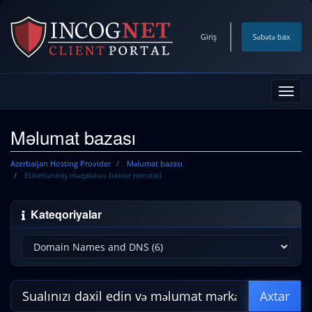
Giriş
Səbətə bax
Naviq
keçid
Məlumat bazası
Azerbaijan Hosting Provider
Məlumat bazası
Etiketlənmiş məqalələrə baxılır reinstall
Kateqoriyalar