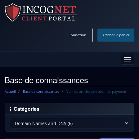
Connexion
Afficher le panier
Bascu
la
navig
Base de connaissances
Accueil
Base de connaissances
Voir les articles sélectionnés payment
Catégories