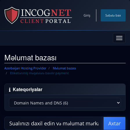
Giriş
Səbətə bax
Naviq
keçid
Məlumat bazası
Azerbaijan Hosting Provider
Məlumat bazası
Etiketlənmiş məqalələrə baxılır payment
Kateqoriyalar