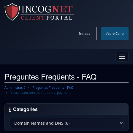
Entrada
Veure Carro
Canv
la
nave
Preguntes Freqüents - FAQ
Administració
Preguntes Freqüents - FAQ
Visualitzant articles etiquetats payment
Categories