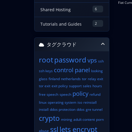
Fiat Curr
6
Shared Hosting
2
Tutorials and Guides
タグクラウド
root
password
vps
ssh
control panel
ssh keys
looking
glass
finland
netherlands
tor
relay
exit
tor exit
exit policy
support
sales
hours
policy
free speech
speech
refund
linux
operating system
iso
reinstall
install
ddos protection
ddos
gre tunnel
crypto
mining
adult content
porn
ssl
lets encrypt
abuse