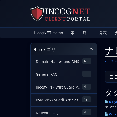
IncogNET Home
家
店
発表
ナ
カテゴリ
6
ポータル
Domain Names and DNS
13
General FAQ
4
IncogVPN - WireGuard VPN Guides
タグ
13
KVM VPS / vDedi Articles
Do y
No, we do
4
Network FAQ
What