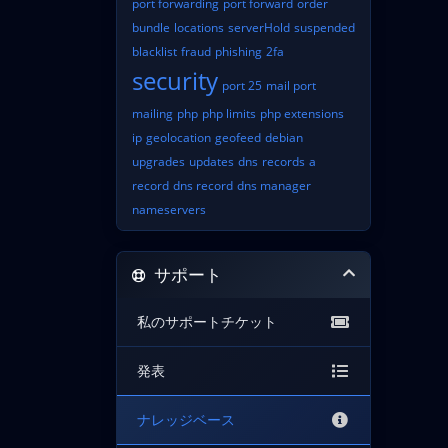
port forwarding
port forward
order
bundle
locations
serverHold
suspended
blacklist
fraud
phishing
2fa
security
port 25
mail port
mailing
php
php limits
php extensions
ip
geolocation
geofeed
debian
upgrades
updates
dns
records
a
record
dns record
dns manager
nameservers
サポート
私のサポートチケット
発表
ナレッジベース