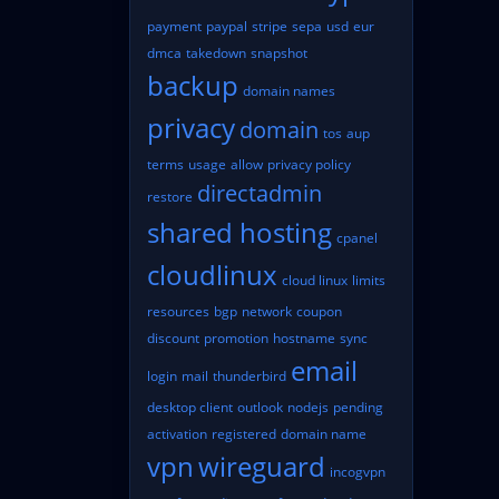
payment
paypal
stripe
sepa
usd
eur
dmca
takedown
snapshot
backup
domain names
privacy
domain
tos
aup
terms
usage
allow
privacy policy
directadmin
restore
shared hosting
cpanel
cloudlinux
cloud linux
limits
resources
bgp
network
coupon
discount
promotion
hostname
sync
email
login
mail
thunderbird
desktop client
outlook
nodejs
pending
activation
registered
domain name
vpn
wireguard
incogvpn