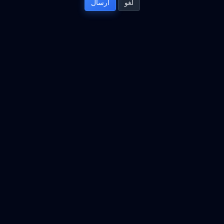
لغو
تمامی حقوق برای © 2026 IncogNET LLC. محفوط می باشد.