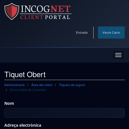
Entrada
Veure Carro
Canv
la
nave
Tiquet Obert
Administració
Àrea del client
Tiquets de suport
Envia ticket de Consulta
Nom
Adreça electrònica